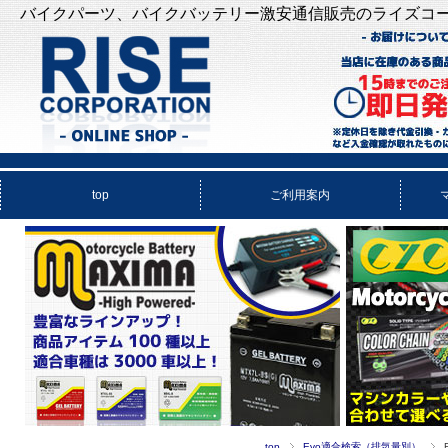
バイクパーツ、バイクバッテリー激安通信販売のライズコ
top
ご利用案内
top
Evo適合検索（排気量別）