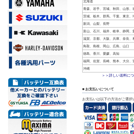
北海道
青森、岩手、宮城、秋田、山形、
茨城、栃木、群馬、千葉、東京、
新潟、山梨、長野
富山、石川、福井、岐阜、静岡、
滋賀、京都、大阪、兵庫、奈良、
鳥取、島根、岡山、広島、山口
徳島、香川、愛媛、高知
福岡、佐賀、長崎、熊本、大分、
沖縄
＞＞詳しい送料につ
■ お支払いについて
お支払いは以下の方法がご選択