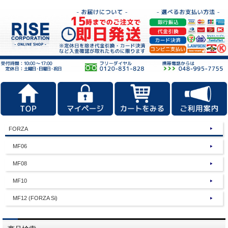
FORZA
MF06
MF08
MF10
MF12 (FORZA Si)