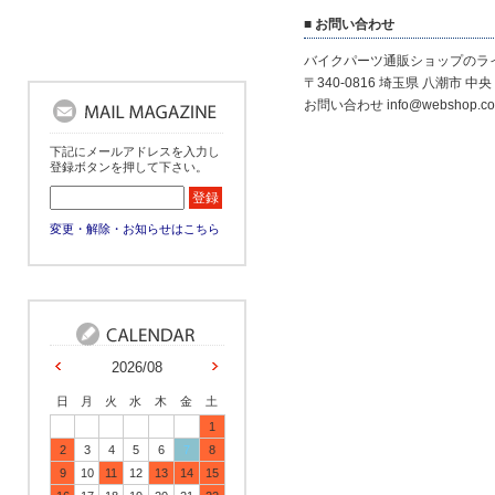
■ お問い合わせ
バイクパーツ通販ショップのラ
〒340-0816 埼玉県 八潮市 中央 1
お問い合わせ info@webshop.co.
下記にメールアドレスを入力し
登録ボタンを押して下さい。
変更・解除・お知らせはこちら
2026/08
日
月
火
水
木
金
土
1
2
3
4
5
6
7
8
9
10
11
12
13
14
15