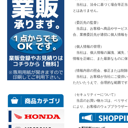
当社は、法令に基づく場合等正当
とはありません。
（委託先の監督）
当店は、お客様へ商品やサービス
合、業務委託先が適切に個人情報を
（個人情報の管理）
当社は、個人情報の漏洩、滅失、
情報を正確に、また最新なものに保
（情報内容の照会、修正または削除
当社は、お客様が当社にご提供い
ただいたうえで、合理的な範囲です
（セキュリティーについて）
当店のお買い物カゴは、ベリサイン
により、お客様のウェブブラウザー