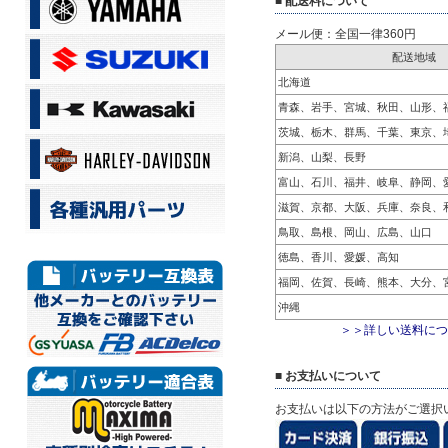
■ 配送料について
メール便：全国一律360円
配送地域
北海道
青森、岩手、宮城、秋田、山形、
茨城、栃木、群馬、千葉、東京、
新潟、山梨、長野
富山、石川、福井、岐阜、静岡、
滋賀、京都、大阪、兵庫、奈良、
鳥取、島根、岡山、広島、山口
徳島、香川、愛媛、高知
福岡、佐賀、長崎、熊本、大分、
沖縄
＞＞詳しい送料につ
■ お支払いについて
お支払いは以下の方法がご選択