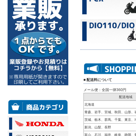
■ 配送料について
メール便：全国一律360円
配送地域
北海道
青森、岩手、宮城、秋田、山形、
茨城、栃木、群馬、千葉、東京、
新潟、山梨、長野
富山、石川、福井、岐阜、静岡、