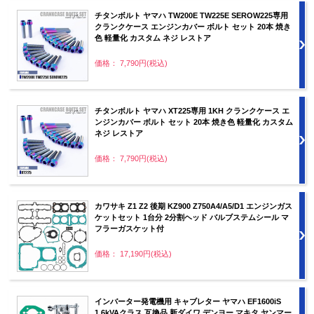
チタンボルト ヤマハ TW200E TW225E SEROW225専用
クランクケース エンジンカバー ボルト セット 20本 焼き
色 軽量化 カスタム ネジ レストア
価格： 7,790円(税込)
チタンボルト ヤマハ XT225専用 1KH クランクケース エ
ンジンカバー ボルト セット 20本 焼き色 軽量化 カスタム
ネジ レストア
価格： 7,790円(税込)
カワサキ Z1 Z2 後期 KZ900 Z750A4/A5/D1 エンジンガス
ケットセット 1台分 2分割ヘッド バルブステムシール マ
フラーガスケット付
価格： 17,190円(税込)
インバーター発電機用 キャブレター ヤマハ EF1600iS
1.6kVAクラス 互換品 新ダイワ デンヨー マキタ ヤンマー