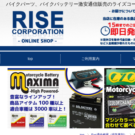
バイクパーツ、バイクバッテリー激安通信販売のライズコ
top
ご利用案内
top
Evo適合検索（排気量別）