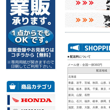
■ 配送料について
メール便：全国一律360円
配送地域
北海道
青森、岩手、宮城、秋田、山形、
茨城、栃木、群馬、千葉、東京、
新潟、山梨、長野
富山、石川、福井、岐阜、静岡、
滋賀、京都、大阪、兵庫、奈良、