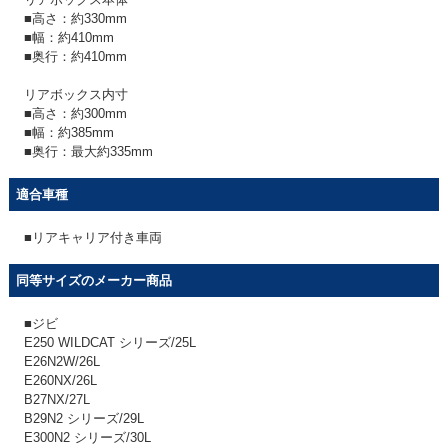
■高さ：約330mm
■幅：約410mm
■奥行：約410mm
リアボックス内寸
■高さ：約300mm
■幅：約385mm
■奥行：最大約335mm
適合車種
■リアキャリア付き車両
同等サイズのメーカー商品
■ジビ
E250 WILDCAT シリーズ/25L
E26N2W/26L
E260NX/26L
B27NX/27L
B29N2 シリーズ/29L
E300N2 シリーズ/30L