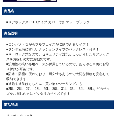
商品名
■リアボックス 32L Iタイプ カバー付き マットブラック
商品説明
■コンパクトながらフルフェイスが収納できるサイズ！
■タンデム時に嬉しいクッションタイプのバックレスト付き！
■キーロック式なので、セキュリティ対策がしっかりしたリアボック
スをお探しの方にお勧めです。
■汎用性の高い専用ベースが付属しているので、あらゆる車両にお取
り付けが可能です。
■防水・防塵に優れており、耐久性もあるので大切な荷物も安心して
収納できます。
■通勤や通学はもちろん、買い物やツーリングにも！
■25L、26L、27L、28L、29L、30L、31L、33L、34L、35Lなどのサイ
ズをお探しの方にピッタリのサイズです！
商品詳細
リアボックス本体