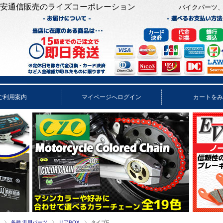
安通信販売のライズコーポレーション
バイクパーツ
ご利用案内
マイページへログイン
カートをみ
各種 汎用パーツ
リアBOX
タイプE