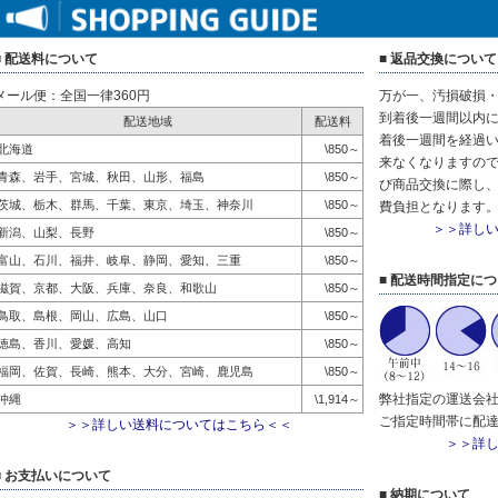
■ 配送料について
■ 返品交換について
メール便：全国一律360円
万が一、汚損破損
到着後一週間以内に
配送地域
配送料
着後一週間を経過
北海道
\850～
来なくなりますので
青森、岩手、宮城、秋田、山形、福島
\850～
び商品交換に際し
茨城、栃木、群馬、千葉、東京、埼玉、神奈川
\850～
費負担となります
＞＞詳し
新潟、山梨、長野
\850～
富山、石川、福井、岐阜、静岡、愛知、三重
\850～
■ 配送時間指定に
滋賀、京都、大阪、兵庫、奈良、和歌山
\850～
鳥取、島根、岡山、広島、山口
\850～
徳島、香川、愛媛、高知
\850～
福岡、佐賀、長崎、熊本、大分、宮崎、鹿児島
\850～
弊社指定の運送会
沖縄
\1,914～
ご指定時間帯に配
＞＞詳しい送料についてはこちら＜＜
＞＞詳
■ お支払いについて
■ 納期について