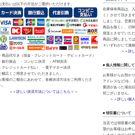
お支払いは以下の方法がご選択いただけます。
在庫保有商品は、
く）させて頂きます
しましては、営業日
商品を除く）、15
発送とさせていただ
商品に関しまして
Ｘいずれかにて連
＞＞詳
・商品代引き（現金・クレジットカード・デビットカード）
・銀行振込 ・コンビニ決済 ・ATM決済
■ 個人情報に関して
・クレジットカード払い ・電子マネー決済
と幅広くご用意させていただきました。
お客様からお預かり
お客様のご都合にあわせて、各種決済方法をご利用くださ
アドレスなど)を、
い。
要請があった場合
＞＞詳しい決済方法についてはこちら＜＜
切ございません。
＞＞詳しい個
■ 領収書について
当店では領収書の
望のお客様はお申
しませんのでご注