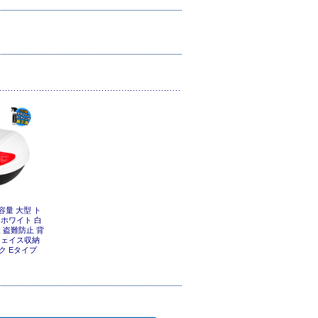
容量 大型 ト
 ホワイト 白
 盗難防止 背
フェイス収納
ク Eタイプ