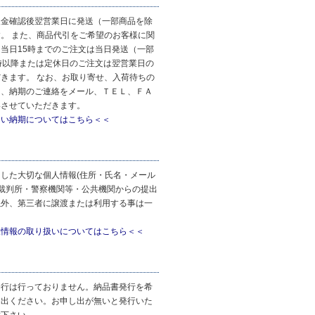
入金確認後翌営業日に発送（一部商品を除
。 また、商品代引をご希望のお客様に関
当日15時までのご注文は当日発送（一部
時以降または定休日のご注文は翌営業日の
きます。 なお、お取り寄せ、入荷待ちの
は、納期のご連絡をメール、ＴＥＬ、ＦＡ
絡させていただきます。
しい納期についてはこちら＜＜
した大切な個人情報(住所・氏名・メール
 裁判所・警察機関等・公共機関からの提出
以外、第三者に譲渡または利用する事は一
人情報の取り扱いについてはこちら＜＜
発行は行っておりません。納品書発行を希
し出ください。お申し出が無いと発行いた
意下さい。