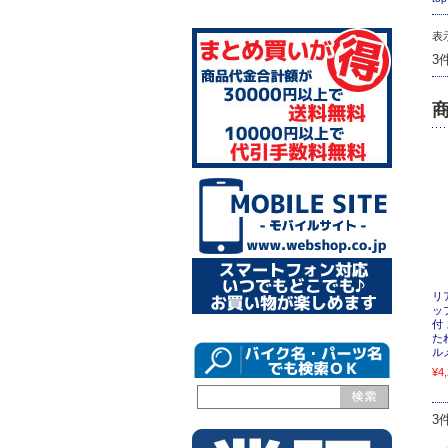
表
3
リ
ッ
付
た
ル
¥4
3