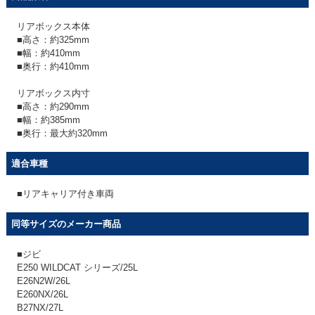
リアボックス本体
■高さ：約325mm
■幅：約410mm
■奥行：約410mm
リアボックス内寸
■高さ：約290mm
■幅：約385mm
■奥行：最大約320mm
適合車種
■リアキャリア付き車両
同等サイズのメーカー商品
■ジビ
E250 WILDCAT シリーズ/25L
E26N2W/26L
E260NX/26L
B27NX/27L