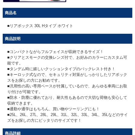
商品名
■リアボックス 30L Hタイプ ホワイト
商品説明
■コンパクトながらフルフェイスが収納できるサイズ！
■クリアとスモークの交換レンズ付で、お好みのカラーにカスタム可
能です。
■タンデム時に嬉しいクッションタイプのバックレスト付き！
■キーロック式なので、セキュリティ対策がしっかりしたリアボック
スをお探しの方にお勧めです。
■汎用性の高い専用ベースが付属しているので、あらゆる車両にお取
り付けが可能です。
■防水・防塵に優れており、耐久性もあるので大切な荷物も安心して
収納できます。
■通勤や通学はもちろん、買い物やツーリングにも！
■25L、26L、27L、28L、29L、31L、32L、33L、34L、35Lなどのサイ
ズをお探しの方にピッタリのサイズです！
商品詳細