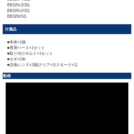
BB32N-3/32L
BB32N-2/32L
BB32N/32L
付属品
■本体×1個
■専用ベース×1セット
■取り付けボルト×1セット
■カギ×2本
■交換レンズ×2個(クリア×1/スモーク×1)
動画