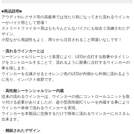
■
商品説明
■
アウディやレクサス等の高級車では当たり前になってきた流れるウインカ
ーがバイク用として登場！
ストリートファイター系はもちろんどんなバイクにも似合う洗練されたデ
ザイン。
小型ながら視認性もよく、周りから注目されること間違いなしです！
・流れるウインカーとは
シーケンシャルリレーという装置により、LEDが点灯する順番やタイミン
グをコントロールすることで、流れるように順番に点灯するウインカーの
事を指します。
ウインカーを点滅させるとオレンジ色のLEDが内側から外側に流れるよう
に光り、インパクト抜群です。
・
高性能シーケンシャルリレー内蔵
従来の流れるウインカーは、ウインカーの他にコントロールユニットを取
り付ける必要がありましたが、超小型高性能ICリレーを内蔵する事により
ウインカー単体で流れるウインカーを実現。
ウインカーを本製品に交換するだけで簡単に流れるウインカーにカスタム
出来ます。
・
精鋭されたデザイン