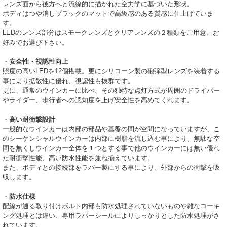
レンズ面から後方へと流線的に描かれた空力学に基づいた形状。
ボディはつや消しブラックのマットで高級感のある質感に仕上げていま
す。
LEDのレンズ部分はスモークレンズとクリアレンズの２種類をご用意。お
好みでお選び下さい。
・
安全性・視認性向上
照度の高いLEDを12個搭載。更にシリコーン製の砲弾型レンズを装着する
事により拡散性に優れ、視認性も抜群です。
更に、通常のウインカーに比べ、その独特な点灯方式が周囲のドライバー
やライダー、歩行者への認知度を上げ安全性を高めてくれます。
・
高い耐衝撃設計
一般的なウインカーは内部の部品や基盤の間が空間になっていますが、こ
のシーケンシャルウインカーは内部に樹脂を流し込む事により、無駄な空
間を無くしウインカー全体を１つとする事で他のウインカーには無い優れ
た耐衝撃性能、高い防水性能を兼ね揃えています。
また、ボディとの接続部をラバー製にする事により、外部からの衝撃を吸
収します。
・
防水仕様
配線が通る取り付けボルト内部も防水処理されていないものや雑なコーキ
ング処理とは違い、専用ラバーシールによりしっかりとした防水処理がさ
れています。