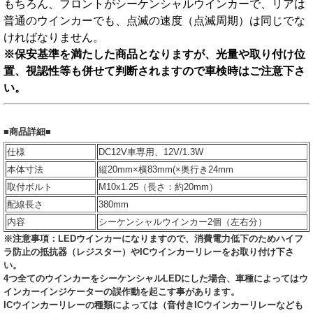
もちろん、フロントがシーケンシャルウインカーで、リアは
普通のウインカーでも、点滅の速度（点滅周期）は同じでな
ければなりません。
※保安基準を満たした商品となりますが、光量や取り付け位
置、視認性等も併せて判断されますので車検時はご注意下さ
い。
■
商品詳細
■
仕様
DC12V車専用、12V/1.3W
本体寸法
縦20mm×横83mm(×奥行き24mm
取付ボルト
M10x1.25（長さ：約20mm）
配線長さ
380mm
内容
シーケンシャルウインカー2個（左右分）
※注意事項：LEDウインカーになりますので、消費電力低下のためハイフ
ラ防止の抵抗器（レジスター）やICウインカーリレーをお取り付け下さ
い。
4つ全てのウインカーをシーケンシャルLEDにした場合、車種によってはウ
インカーインジケーターの誤作動を起こす事があります。
ICウインカーリレーの種類によっては（音付きICウインカーリレーなども