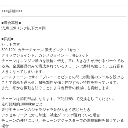
>>>詳細<<<
■適合車種■
汎用 120リンク以下の車両
■詳細■
セット内容
520-120L カラーチェーン 蛍光ピンク：1セット
クリップジョイント、カシメジョイント：各1セット
チェーンはエンジン動力を後輪に伝え、常に大きな力が掛かるパーツであ
る為、金属部品のみで構成されているチェーンは磨耗も激しく、走行音も
大きくなってしまいます。
シールチェーンはサイドプレートとピンとの間に樹脂製のシールを設ける
ことで磨耗を遅らせ、耐衝撃性が強く伸びずらい特性を持っています。
また、細かな振動を防ぐことにより走行音の低減にも貢献します。
チェーンは消耗部品になります。下記目安にて交換をしてください。
走行距離約10000kmごと
走行中チェーンのジャラジャラ音が大きく感じたとき
アクセルワークに対し加速、減速が1テンポ遅れている場合
チェーンの伸びにより、チェーンアジャスターでの調整範囲を超えている
場合