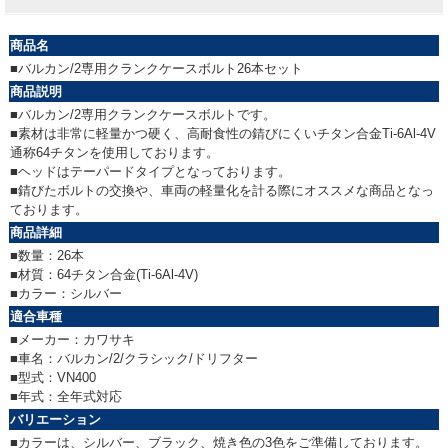
商品名
■バルカン/2専用クランクケースボルト26本セット
商品説明
■バルカン/2専用クランクケースボルトです。
■素材は非常に軽量かつ硬く、高耐食性の錆びにくいチタン合金Ti-6Al-4V
通称64チタンを使用しております。
■ヘッドはテーパードタイプとなっております。
■錆びたボルトの交換や、車両の軽量化を計る際にオススメな商品となっ
ております。
商品詳細
■数量：26本
■材質：64チタン合金(Ti-6Al-4V)
■カラー：シルバー
適合車種
■メーカー：カワサキ
■車名：バルカン/2/クラシック/ドリフター
■型式：VN400
■年式：全年式対応
バリエーション
■カラーは、シルバー、ブラック、焼き色の3色をご準備しております。