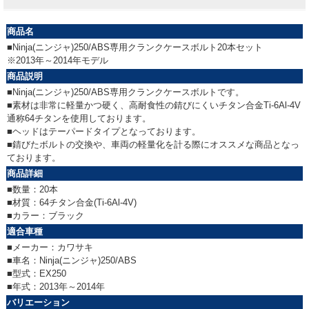
商品名
■Ninja(ニンジャ)250/ABS専用クランクケースボルト20本セット
※2013年～2014年モデル
商品説明
■Ninja(ニンジャ)250/ABS専用クランクケースボルトです。
■素材は非常に軽量かつ硬く、高耐食性の錆びにくいチタン合金Ti-6Al-4V
通称64チタンを使用しております。
■ヘッドはテーパードタイプとなっております。
■錆びたボルトの交換や、車両の軽量化を計る際にオススメな商品となっ
ております。
商品詳細
■数量：20本
■材質：64チタン合金(Ti-6Al-4V)
■カラー：ブラック
適合車種
■メーカー：カワサキ
■車名：Ninja(ニンジャ)250/ABS
■型式：EX250
■年式：2013年～2014年
バリエーション