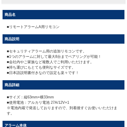
商品名
■リモートアラームA用リモコン
商品説明
■セキュリティアラーム用の追加リモコンです。
■1つのアラームに対して最大8台までペアリングが可能！
■会社内やご家族など複数人でご利用いただけます。
■持ち運びにもとても便利なサイズです。
■日本語説明書付きなので設定も楽々です！
商品詳細
■サイズ：縦63mm×横33mm
■使用電池：アルカリ電池 27A/12V×1
※電池内蔵で発送しておりますので、到着後すぐお使いいただけま
す。
アラーム本体