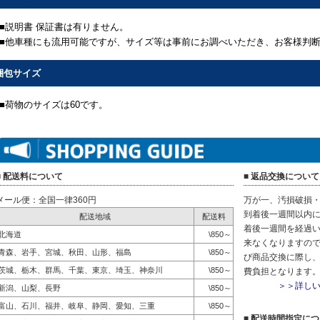
■説明書 保証書は有りません。
■他車種にも流用可能ですが、サイズ等は事前にお調べいただき、お客様判
梱包サイズ
■荷物のサイズは60です。
■ 配送料について
■ 返品交換について
メール便：全国一律360円
万が一、汚損破損
到着後一週間以内に
配送地域
配送料
着後一週間を経過
北海道
\850～
来なくなりますので
青森、岩手、宮城、秋田、山形、福島
\850～
び商品交換に際し
茨城、栃木、群馬、千葉、東京、埼玉、神奈川
\850～
費負担となります
＞＞詳し
新潟、山梨、長野
\850～
富山、石川、福井、岐阜、静岡、愛知、三重
\850～
■ 配送時間指定に