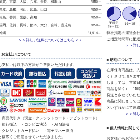
滋賀、京都、大阪、兵庫、奈良、和歌山
\850～
鳥取、島根、岡山、広島、山口
\850～
徳島、香川、愛媛、高知
\850～
福岡、佐賀、長崎、熊本、大分、宮崎、鹿児島
\850～
弊社指定の運送会
沖縄
\1,914～
ご指定時間帯に配
＞＞詳しい送料についてはこちら＜＜
＞＞詳
■ お支払いについて
■ 納期について
お支払いは以下の方法がご選択いただけます。
在庫保有商品は、
く）させて頂きます
しましては、営業日
商品を除く）、15
発送とさせていただ
商品に関しまして
Ｘいずれかにて連
＞＞詳
・商品代引き（現金・クレジットカード・デビットカード）
・銀行振込 ・コンビニ決済 ・ATM決済
■ 個人情報に関して
・クレジットカード払い ・電子マネー決済
と幅広くご用意させていただきました。
お客様からお預かり