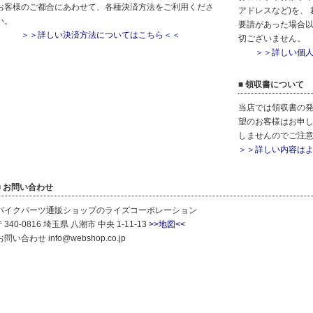
お客様のご都合にあわせて、各種決済方法をご利用くださ
アドレスなど)を、
い。
要請があった場合
＞＞詳しい決済方法についてはこちら＜＜
切ございません。
＞＞詳しい個
■ 領収書について
当店では領収書の
望のお客様はお申
しませんのでご注
＞＞詳しい内容はよ
■ お問い合わせ
バイクパーツ通販ショップのライズコーポレーション
〒340-0816 埼玉県 八潮市 中央 1-11-13
>>地図<<
お問い合わせ info@webshop.co.jp