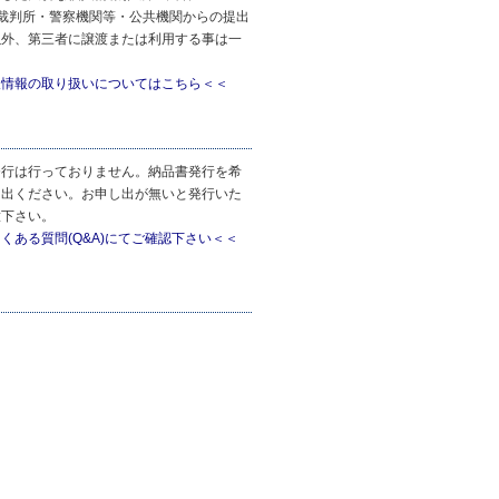
 裁判所・警察機関等・公共機関からの提出
以外、第三者に譲渡または利用する事は一
人情報の取り扱いについてはこちら＜＜
発行は行っておりません。納品書発行を希
し出ください。お申し出が無いと発行いた
意下さい。
くある質問(Q&A)にてご確認下さい＜＜