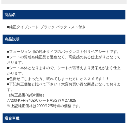
商品名
■純正タイプシート ブラック バックレスト付き
商品説明
■フュージョン用の純正タイプのバックレスト付リペアシートです。
■シートの質感も純正品と遜色なく、高級感のある仕上がりとなって
おります。
■シート本体となりますので、シートの張替えより見栄えがよく仕上
がります。
■色褪せてしまった方、破れてしまった方にオススメです！！
■下記純正価格と比べて下さい！大変お買い得な商品となっておりま
す。
（純正品番/名称/価格）
77200-KFR-740ZA/シートASSY/￥27,825
※上記純正価格は2009/12/5時点の価格です。
適合車種