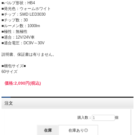
■バルブ形状：HB4
■発光色：ウォームホワイト
■チップ：SMD LED3030
■チップ数：30
■ルーメン数：1000lm
■極性：無極性
■適合：12V/24V車
■適合電圧：DC9V～30V
説明書、保証書は有りません。
■梱包サイズ■
60サイズ
価格:
2,090円
(税込)
注文
購入数：
個
在庫
在庫あり◎