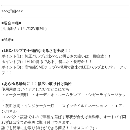
>>>詳細<<<
■適合車種■
汎用商品：T4.7/12V車対応
■詳細■
●LEDバルブで圧倒的な明るさを実現！！
ポイント(1)：純正バルブと比べると明るさの違いは一目瞭然！！
ポイント(2)：LEDの特徴である、省エネ・長寿命！！
ポイント(3)：高性能SMDチップを採用で従来のLEDバルブよりパワーアッ
プ！！
●あらゆる場所に！！幅広い取り付け箇所
使用用途はアイデアしだいでどこにでも!
・メーター照明 ・オーディオ・ルームランプ ・シガーライターソケッ
ト
・灰皿照明・インジケーター灯 ・スイッチイルミネーション ・エアコ
ンパネル
コンパクト設計ですので車種を選ばず形状が合えば自動車、オートバイ問
わずほぼ全ての車両に取り付けできます。
誰でも簡単にお取り付けができる商品！！オススメです♪