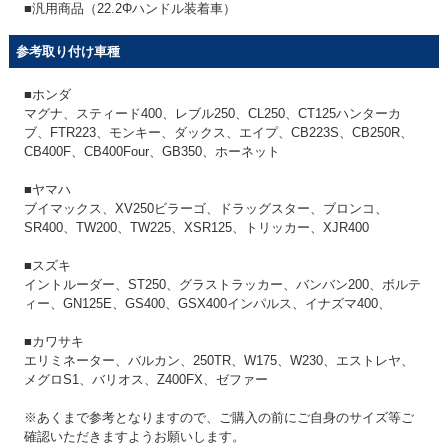
■汎用商品（22.2Φハンドル装着車）
参考取り付け車種
■ホンダ
マグナ、スティード400、レブル250、CL250、CT125ハンターカ
ブ、FTR223、モンキー、ダックス、エイプ、CB223S、CB250R、
CB400F、CB400Four、GB350、ホーネット
■ヤマハ
ブイマックス、XV250ビラーゴ、ドラッグスター、ブロンコ、
SR400、TW200、TW225、XSR125、トリッカー、XJR400
■スズキ
イントルーダー、ST250、グラストラッカー、バンバン200、ボルテ
ィー、GN125E、GS400、GSX400インパルス、イナズマ400、
■カワサキ
エリミネーター、バルカン、250TR、W175、W230、エストレヤ、
メグロS1、バリオス、Z400FX、ゼファー
※あくまで参考となりますので、ご購入の前にご自身のサイズ等ご
確認いただきますようお願いします。