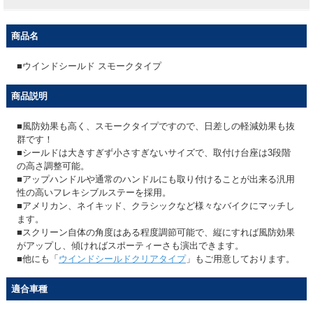
商品名
■ウインドシールド スモークタイプ
商品説明
■風防効果も高く、スモークタイプですので、日差しの軽減効果も抜
群です！
■シールドは大きすぎず小さすぎないサイズで、取付け台座は3段階
の高さ調整可能。
■アップハンドルや通常のハンドルにも取り付けることが出来る汎用
性の高いフレキシブルステーを採用。
■アメリカン、ネイキッド、クラシックなど様々なバイクにマッチし
ます。
■スクリーン自体の角度はある程度調節可能で、縦にすれば風防効果
がアップし、傾ければスポーティーさも演出できます。
■他にも「
ウインドシールドクリアタイプ
」もご用意しております。
適合車種